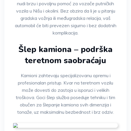
nudi brzu i povoljnu pomoć za vozače putničkih
vozila u Nišu i okolini. Bez obzira da li je u pitanju
gradska vožnja ili međugradska relacija, vaš
automobil će biti prevezen sigurno i bez dodatnih
komplikacija.
Šlep kamiona – podrška
teretnom saobraćaju
Kamioni zahtevaju specijalizovanu opremu i
profesionalan pristup. Kvar na teretnom vozilu
može dovesti do zastoja u isporuci i velikih
troškova. Goci šlep služba poseduje tehniku i tim
obučen za šlepanje kamiona svih dimenzija i
tonaže, uz maksimalnu bezbednost i brz odziv.