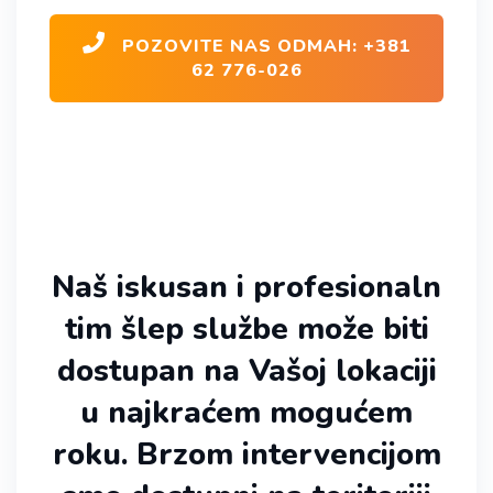
POZOVITE NAS ODMAH: +381
62 776-026
Naš iskusan i profesionaln
tim šlep službe može biti
dostupan na Vašoj lokaciji
u najkraćem mogućem
roku. Brzom intervencijom