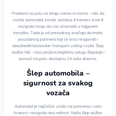
Problemi na putu ne biraju vreme ni mesto – bilo da
vozite automobil, kombi, autobus ili kamion, kvar ili
nezgoda mogu da vas iznenade u najgorem
trenutku. Tada je od presudnog značaja da imate
pouzdanog partnera koji će brzo reagovati i
obezbediti bezbedan transport vašeg vozila. Šlep
služba Niš – Goci pruža kompletnu uslugu šlepanja i
pomoći na putu, dostupnu 24 sata dnevno.
Šlep automobila –
sigurnost za svakog
vozača
Automobil je najčešće vozilo na putevima i zato
kvarovi i nezgode nisu retkost. Naša šlep služba