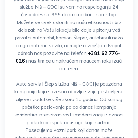
službe Niš – GOCI su vam na raspolaganju 24
časa dnevno, 365 dana u godini – non-stop.
Možete se uvek osloniti na našu efikasnost i brz
dolazak na Vašu lokaciju bilo da je u pitanju vaš
privatni automobil, kamion, šleper, autobus ili neko
drugo motorno vozilo, nemojte razmišljati dvaput,
odmah nas pozovite na telefon
+381 62 776-
026
i naš tim će u najkraćem mogućem roku izaći
na teren.
Auto servis i Šlep služba Niš – GOCI je pouzdana
kompanija koja savesno obavlja svoje postavljene
ciljeve i zadatke više skoro 16 godina. Od samog
početka poslovanja pa do danas kompanija
evidentira intenzivan rast i modernizaciju voznog
parka kao i spektra usluga koje nudimo.
Posedujemo vozni park koji danas može
odgovoriti i najvećim izazovima na putu koje mogu