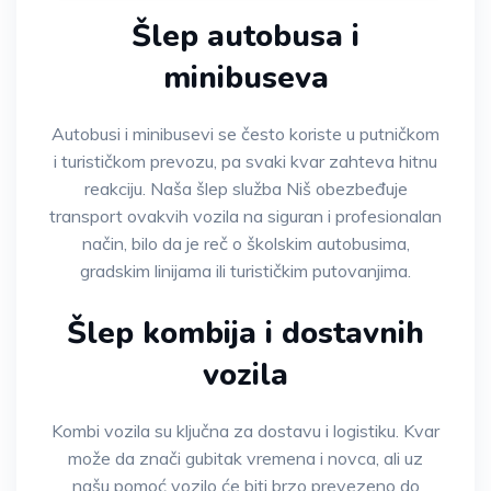
Šlep autobusa i
minibuseva
Autobusi i minibusevi se često koriste u putničkom
i turističkom prevozu, pa svaki kvar zahteva hitnu
reakciju. Naša šlep služba Niš obezbeđuje
transport ovakvih vozila na siguran i profesionalan
način, bilo da je reč o školskim autobusima,
gradskim linijama ili turističkim putovanjima.
Šlep kombija i dostavnih
vozila
Kombi vozila su ključna za dostavu i logistiku. Kvar
može da znači gubitak vremena i novca, ali uz
našu pomoć vozilo će biti brzo prevezeno do