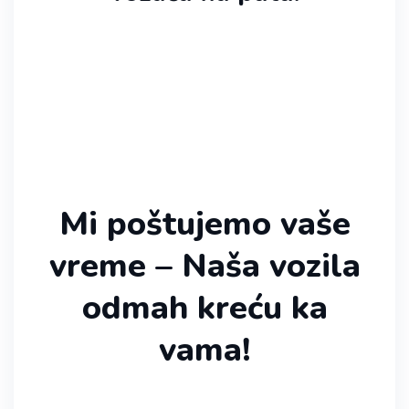
Mi poštujemo vaše
vreme – Naša vozila
odmah kreću ka
vama!