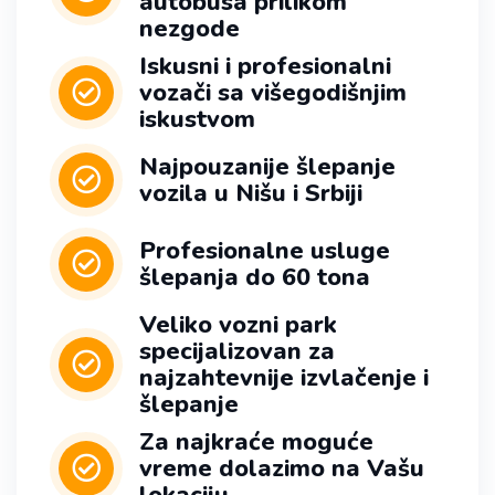
autobusa prilikom
nezgode
Iskusni i profesionalni
vozači sa višegodišnjim
iskustvom
Najpouzanije šlepanje
vozila u Nišu i Srbiji
Profesionalne usluge
šlepanja do 60 tona
Veliko vozni park
specijalizovan za
najzahtevnije izvlačenje i
šlepanje
Za najkraće moguće
vreme dolazimo na Vašu