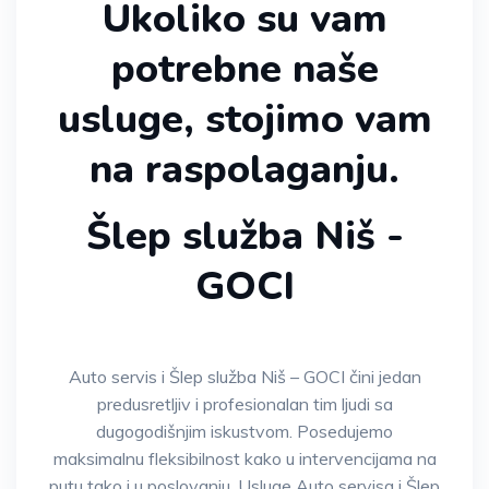
Ukoliko su vam
potrebne naše
usluge, stojimo vam
na raspolaganju.
Šlep služba Niš -
GOCI
Auto servis i Šlep služba Niš – GOCI čini jedan
predusretljiv i profesionalan tim ljudi sa
dugogodišnjim iskustvom. Posedujemo
maksimalnu fleksibilnost kako u intervencijama na
putu tako i u poslovanju. Usluge Auto servisa i Šlep