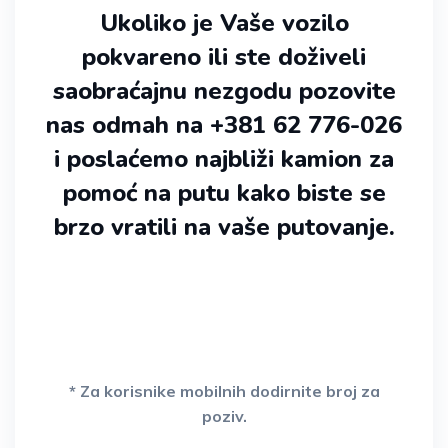
Ukoliko je Vaše vozilo
pokvareno ili ste doživeli
saobraćajnu nezgodu pozovite
nas odmah na +381 62 776-026
i poslaćemo najbliži kamion za
pomoć na putu kako biste se
brzo vratili na vaše putovanje.
* Za korisnike mobilnih dodirnite broj za
poziv.