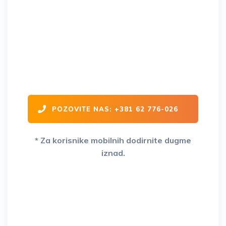
Šlep služba Niš - GOCI je
operativna na celoj teritoriji
Republike Srbije i Evrope 24/7
POZOVITE NAS: +381 62 776-026
* Za korisnike mobilnih dodirnite dugme
iznad.
Vaš partner na drumu već 15+
godina