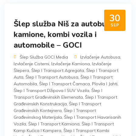
30
Šlep služba Niš za autobuse,
SEP
kamione, kombi vozila i
automobile – GOCI
Šlep Služba GOCI Media
Izvlačenje Autobusa
,
Izvlačenje Cisterni
,
Izvlačenje Kamiona
,
Izvlačenje
Šlepera
,
Šlep I Transport Agregata
,
Šlep I Transport
Auta
,
Šlep I Transport Autobusa
,
Šlep I Transport
Automobila
,
Šlep I Transport Čamaca, Plovila I Jahti
,
Šlep I Transport Džipova I SUV Vozila
,
Šlep I
Transport Građevinskih Elemenata
,
Šlep I Transport
Građevinskih Konstrukacija
,
Šlep I Transport
Građevinskih Kontejnera
,
Šlep I Transport
Građevinskog Materijala
,
Šlep I Transport Havarisanih
Vozila
,
Šlep I Transport Kamiona
,
Šlep I Transport
Kamp Kućica I Kampera
,
Šlep I Transport Kombi