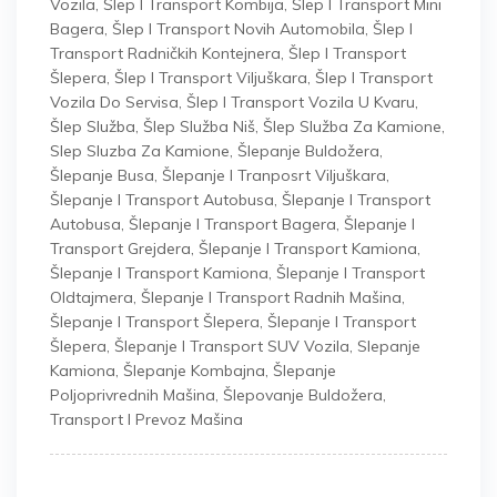
Vozila
,
Šlep I Transport Kombija
,
Šlep I Transport Mini
Bagera
,
Šlep I Transport Novih Automobila
,
Šlep I
Transport Radničkih Kontejnera
,
Šlep I Transport
Šlepera
,
Šlep I Transport Viljuškara
,
Šlep I Transport
Vozila Do Servisa
,
Šlep I Transport Vozila U Kvaru
,
Šlep Služba
,
Šlep Služba Niš
,
Šlep Služba Za Kamione
,
Slep Sluzba Za Kamione
,
Šlepanje Buldožera
,
Šlepanje Busa
,
Šlepanje I Tranposrt Viljuškara
,
Šlepanje I Transport Autobusa
,
Šlepanje I Transport
Autobusa
,
Šlepanje I Transport Bagera
,
Šlepanje I
Transport Grejdera
,
Šlepanje I Transport Kamiona
,
Šlepanje I Transport Kamiona
,
Šlepanje I Transport
Oldtajmera
,
Šlepanje I Transport Radnih Mašina
,
Šlepanje I Transport Šlepera
,
Šlepanje I Transport
Šlepera
,
Šlepanje I Transport SUV Vozila
,
Slepanje
Kamiona
,
Šlepanje Kombajna
,
Šlepanje
Poljoprivrednih Mašina
,
Šlepovanje Buldožera
,
Transport I Prevoz Mašina