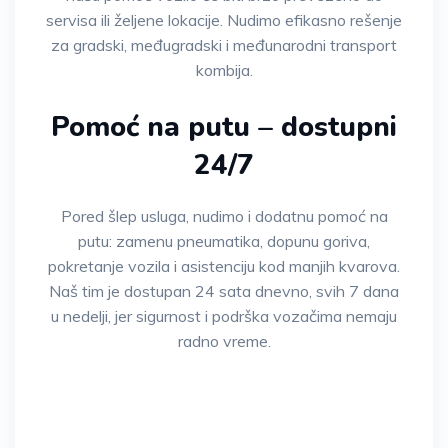
servisa ili željene lokacije. Nudimo efikasno rešenje
za gradski, međugradski i međunarodni transport
kombija.
Pomoć na putu – dostupni
24/7
Pored šlep usluga, nudimo i dodatnu pomoć na
putu: zamenu pneumatika, dopunu goriva,
pokretanje vozila i asistenciju kod manjih kvarova.
Naš tim je dostupan 24 sata dnevno, svih 7 dana
u nedelji, jer sigurnost i podrška vozačima nemaju
radno vreme.