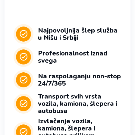
Najpovoljnija šlep služba
u Nišu i Srbiji
Profesionalnost iznad
svega
Na raspolaganju non-stop
24/7/365
Transport svih vrsta
vozila, kamiona, šlepera i
autobusa
Izvlačenje vozila,
kamiona, šlepera i