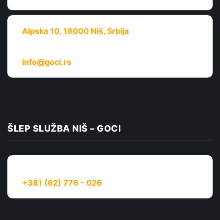
Alpska 10, 18000 Niš, Srbija
Pošaljite upit:
info@goci.rs
ŠLEP SLUŽBA NIŠ – GOCI
Dežurni telefon 24h:
+381 (62) 776 - 026