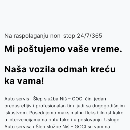
Na raspolaganju non-stop 24/7/365
Mi poštujemo vaše vreme.
Naša vozila odmah kreću
ka vama!
Auto servis i Šlep služba Niš – GOCI čini jedan
predusretljiv i profesionalan tim ljudi sa dugogodišnjim
iskustvom. Posedujemo maksimalnu fleksibilnost kako
u intervencijama na putu tako i u poslovanju. Usluge
Auto servisa i Šlep službe Niš – GOCI su vam na