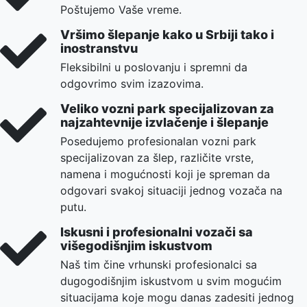
Poštujemo Vaše vreme.
Vršimo šlepanje kako u Srbiji tako i
inostranstvu
Fleksibilni u poslovanju i spremni da
odgovrimo svim izazovima.
Veliko vozni park specijalizovan za
najzahtevnije izvlačenje i šlepanje
Posedujemo profesionalan vozni park
specijalizovan za šlep, različite vrste,
namena i mogućnosti koji je spreman da
odgovari svakoj situaciji jednog vozača na
putu.
Iskusni i profesionalni vozači sa
višegodišnjim iskustvom
Naš tim čine vrhunski profesionalci sa
dugogodišnjim iskustvom u svim mogućim
situacijama koje mogu danas zadesiti jednog