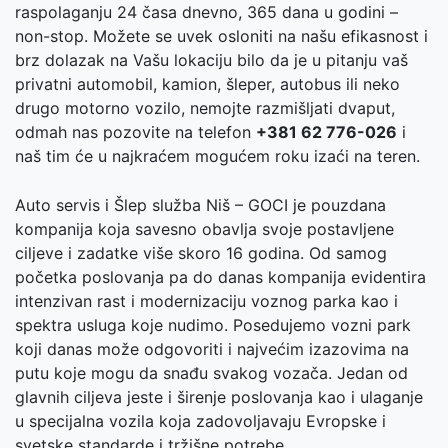
raspolaganju 24 časa dnevno, 365 dana u godini –
non-stop. Možete se uvek osloniti na našu efikasnost i
brz dolazak na Vašu lokaciju bilo da je u pitanju vaš
privatni automobil, kamion, šleper, autobus ili neko
drugo motorno vozilo, nemojte razmišljati dvaput,
odmah nas pozovite na telefon
+381 62 776-026
i
naš tim će u najkraćem mogućem roku izaći na teren.
Auto servis i Šlep služba Niš – GOCI je pouzdana
kompanija koja savesno obavlja svoje postavljene
ciljeve i zadatke više skoro 16 godina. Od samog
početka poslovanja pa do danas kompanija evidentira
intenzivan rast i modernizaciju voznog parka kao i
spektra usluga koje nudimo. Posedujemo vozni park
koji danas može odgovoriti i najvećim izazovima na
putu koje mogu da snađu svakog vozača. Jedan od
glavnih ciljeva jeste i širenje poslovanja kao i ulaganje
u specijalna vozila koja zadovoljavaju Evropske i
svetske standarde i tržišne potrebe.