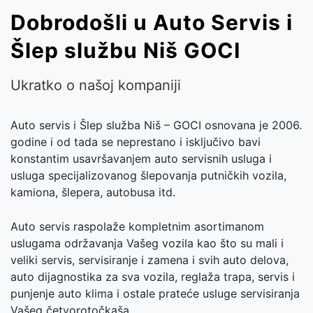
Dobrodošli u Auto Servis i
Šlep službu Niš
GOCI
Ukratko o našoj kompaniji
Auto servis i Šlep služba Niš – GOCI osnovana je 2006.
godine i od tada se neprestano i isključivo bavi
konstantim usavršavanjem auto servisnih usluga i
usluga specijalizovanog šlepovanja putničkih vozila,
kamiona, šlepera, autobusa itd.
Auto servis raspolaže kompletnim asortimanom
uslugama održavanja Vašeg vozila kao što su mali i
veliki servis, servisiranje i zamena i svih auto delova,
auto dijagnostika za sva vozila, reglaža trapa, servis i
punjenje auto klima i ostale prateće usluge servisiranja
Vašeg četvorotočkaša.