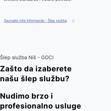
Saznajte više informacija - Šlep služba
Šlep služba Niš - GOCI
Zašto da izaberete
našu šlep službu?
Nudimo brzo i
profesionalno usluge