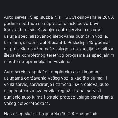
Auto servis i Šlep služba Niš – GOCI osnovana je 2006.
godine i od tada se neprestano i isključivo bavi
konstantim usavršavanjem auto servisnih usluga i
usluga specijalizovanog šlepovanja putničkih vozila,
kamiona, šlepera, autobusa itd. Poslednjih 15 godina
na polju šlep službe naše usluge smo specijalizovali za
šlepanje kompletnog teretnog programa sa specijalnim
i moderno opremeljenim vozilima.
Auto servis raspolaže kompletnim asortimanom
uslugama održavanja Vašeg vozila kao što su mali i
veliki servis, servisiranje i zamena i svih delova, auto
dijagnostika za sva vozila, reglaža trapa, servis i
punjenje auto klima i ostale prateće usluge servisiranja
Vašeg četvorotočkaša.
Naša šlep služba broji preko 10.000+ uspešnih