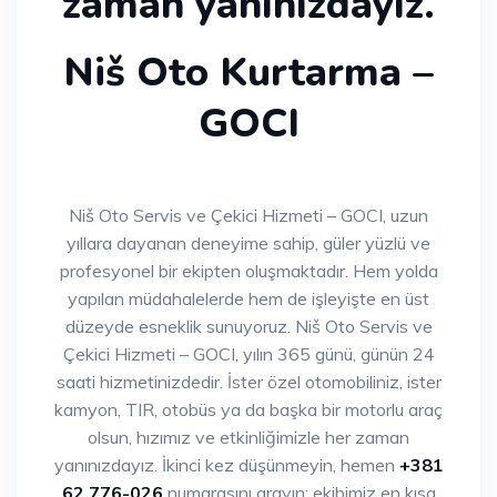
zaman yanınızdayız.
Niš Oto Kurtarma –
GOCI
Niš Oto Servis ve Çekici Hizmeti – GOCI, uzun
yıllara dayanan deneyime sahip, güler yüzlü ve
profesyonel bir ekipten oluşmaktadır. Hem yolda
yapılan müdahalelerde hem de işleyişte en üst
düzeyde esneklik sunuyoruz. Niš Oto Servis ve
Çekici Hizmeti – GOCI, yılın 365 günü, günün 24
saati hizmetinizdedir. İster özel otomobiliniz, ister
kamyon, TIR, otobüs ya da başka bir motorlu araç
olsun, hızımız ve etkinliğimizle her zaman
yanınızdayız. İkinci kez düşünmeyin, hemen
+381
62 776-026
numarasını arayın; ekibimiz en kısa