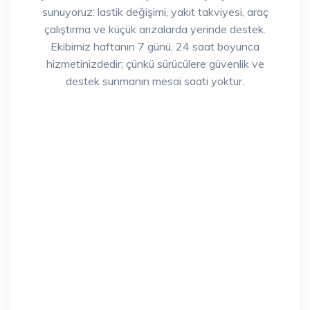
sunuyoruz: lastik değişimi, yakıt takviyesi, araç
çalıştırma ve küçük arızalarda yerinde destek.
Ekibimiz haftanın 7 günü, 24 saat boyunca
hizmetinizdedir; çünkü sürücülere güvenlik ve
destek sunmanın mesai saati yoktur.
Niš Oto Kurtarma – GOCI,
Sırbistan Cumhuriyeti’nin
tamamında ve Avrupa
genelinde 7/24 hizmet
vermektedir