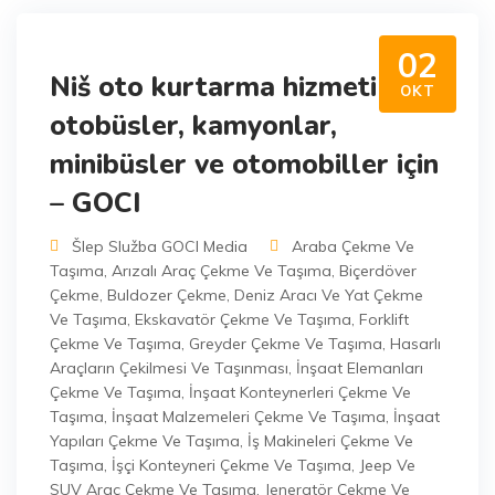
02
Niš oto kurtarma hizmeti –
OKT
otobüsler, kamyonlar,
minibüsler ve otomobiller için
– GOCI
Šlep Služba GOCI Media
Araba Çekme Ve
Taşıma
,
Arızalı Araç Çekme Ve Taşıma
,
Biçerdöver
Çekme
,
Buldozer Çekme
,
Deniz Aracı Ve Yat Çekme
Ve Taşıma
,
Ekskavatör Çekme Ve Taşıma
,
Forklift
Çekme Ve Taşıma
,
Greyder Çekme Ve Taşıma
,
Hasarlı
Araçların Çekilmesi Ve Taşınması
,
İnşaat Elemanları
Çekme Ve Taşıma
,
İnşaat Konteynerleri Çekme Ve
Taşıma
,
İnşaat Malzemeleri Çekme Ve Taşıma
,
İnşaat
Yapıları Çekme Ve Taşıma
,
İş Makineleri Çekme Ve
Taşıma
,
İşçi Konteyneri Çekme Ve Taşıma
,
Jeep Ve
SUV Araç Çekme Ve Taşıma
,
Jeneratör Çekme Ve