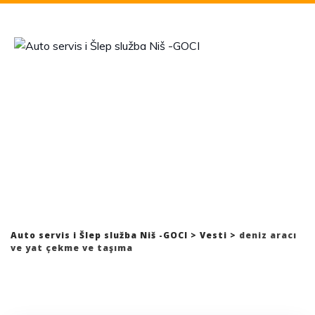
Skip
to
content
Kategorija: deniz aracı ve
yat çekme ve taşıma
Auto servis i Šlep služba Niš -GOCI
>
Vesti
>
deniz aracı
ve yat çekme ve taşıma