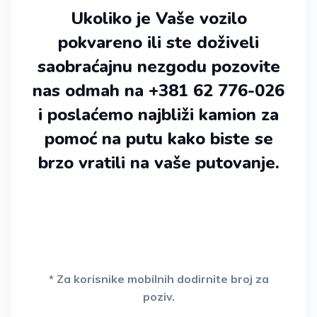
Ukoliko je Vaše vozilo
pokvareno ili ste doživeli
saobraćajnu nezgodu pozovite
nas odmah na +381 62 776-026
i poslaćemo najbliži kamion za
pomoć na putu kako biste se
brzo vratili na vaše putovanje.
* Za korisnike mobilnih dodirnite broj za
poziv.