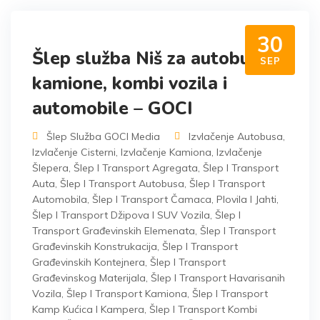
30
Šlep služba Niš za autobuse,
SEP
kamione, kombi vozila i
automobile – GOCI
Šlep Služba GOCI Media
Izvlačenje Autobusa
,
Izvlačenje Cisterni
,
Izvlačenje Kamiona
,
Izvlačenje
Šlepera
,
Šlep I Transport Agregata
,
Šlep I Transport
Auta
,
Šlep I Transport Autobusa
,
Šlep I Transport
Automobila
,
Šlep I Transport Čamaca, Plovila I Jahti
,
Šlep I Transport Džipova I SUV Vozila
,
Šlep I
Transport Građevinskih Elemenata
,
Šlep I Transport
Građevinskih Konstrukacija
,
Šlep I Transport
Građevinskih Kontejnera
,
Šlep I Transport
Građevinskog Materijala
,
Šlep I Transport Havarisanih
Vozila
,
Šlep I Transport Kamiona
,
Šlep I Transport
Kamp Kućica I Kampera
,
Šlep I Transport Kombi