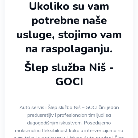
Ukoliko su vam
potrebne naše
usluge, stojimo vam
na raspolaganju.
Šlep služba Niš -
GOCI
Auto servis i Šlep služba Niš – GOCI čini jedan
predusretljiv i profesionalan tim ljudi sa
dugogodišnjim iskustvom. Posedujemo
maksimalnu fleksibilnost kako u intervencijama na