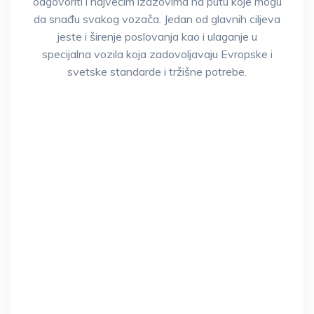
odgovoriti i najvećim izazovima na putu koje mogu
da snađu svakog vozača. Jedan od glavnih ciljeva
jeste i širenje poslovanja kao i ulaganje u
specijalna vozila koja zadovoljavaju Evropske i
svetske standarde i tržišne potrebe.