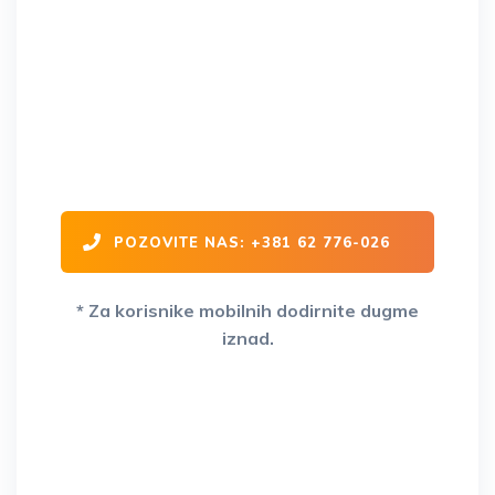
Šlep služba Niš - GOCI je
operativna na celoj teritoriji
Republike Srbije i Evrope 24/7
POZOVITE NAS: +381 62 776-026
* Za korisnike mobilnih dodirnite dugme
iznad.
Vaš partner na drumu već 15+
godina