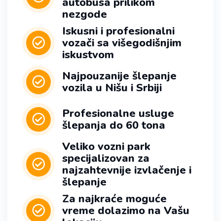
autobusa prilikom
nezgode
Iskusni i profesionalni
vozači sa višegodišnjim
iskustvom
Najpouzanije šlepanje
vozila u Nišu i Srbiji
Profesionalne usluge
šlepanja do 60 tona
Veliko vozni park
specijalizovan za
najzahtevnije izvlačenje i
šlepanje
Za najkraće moguće
vreme dolazimo na Vašu