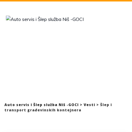
Skip
to
content
Kategorija: Šlep i
transport građevinskih
kontejnera
Auto servis i Šlep služba Niš -GOCI
>
Vesti
>
Šlep i
transport građevinskih kontejnera