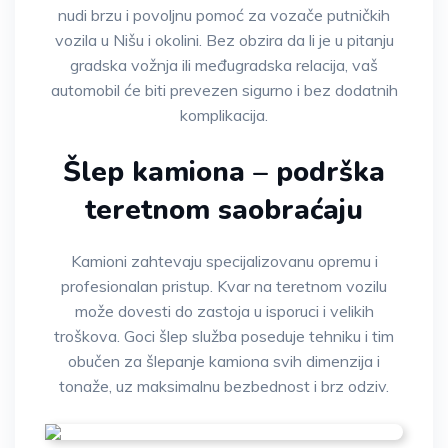
nudi brzu i povoljnu pomoć za vozače putničkih
vozila u Nišu i okolini. Bez obzira da li je u pitanju
gradska vožnja ili međugradska relacija, vaš
automobil će biti prevezen sigurno i bez dodatnih
komplikacija.
Šlep kamiona – podrška
teretnom saobraćaju
Kamioni zahtevaju specijalizovanu opremu i
profesionalan pristup. Kvar na teretnom vozilu
može dovesti do zastoja u isporuci i velikih
troškova. Goci šlep služba poseduje tehniku i tim
obučen za šlepanje kamiona svih dimenzija i
tonaže, uz maksimalnu bezbednost i brz odziv.