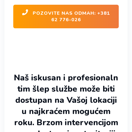
POZOVITE NAS ODMAH: +381
62 776-026
Naš iskusan i profesionaln
tim šlep službe može biti
dostupan na Vašoj lokaciji
u najkraćem mogućem
roku. Brzom intervencijom