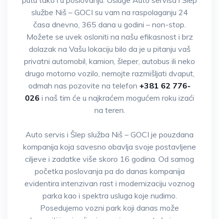
putu tako i u poslovanju. Usluge Auto servisa i Šlep
službe Niš – GOCI su vam na raspolaganju 24
časa dnevno, 365 dana u godini – non-stop.
Možete se uvek osloniti na našu efikasnost i brz
dolazak na Vašu lokaciju bilo da je u pitanju vaš
privatni automobil, kamion, šleper, autobus ili neko
drugo motorno vozilo, nemojte razmišljati dvaput,
odmah nas pozovite na telefon
+381 62 776-
026
i naš tim će u najkraćem mogućem roku izaći
na teren.
Auto servis i Šlep služba Niš – GOCI je pouzdana
kompanija koja savesno obavlja svoje postavljene
ciljeve i zadatke više skoro 16 godina. Od samog
početka poslovanja pa do danas kompanija
evidentira intenzivan rast i modernizaciju voznog
parka kao i spektra usluga koje nudimo.
Posedujemo vozni park koji danas može