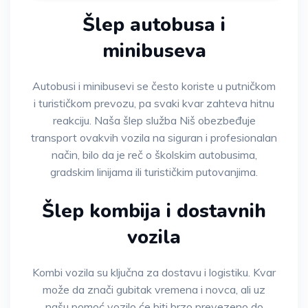
Šlep autobusa i
minibuseva
Autobusi i minibusevi se često koriste u putničkom
i turističkom prevozu, pa svaki kvar zahteva hitnu
reakciju. Naša šlep služba Niš obezbeđuje
transport ovakvih vozila na siguran i profesionalan
način, bilo da je reč o školskim autobusima,
gradskim linijama ili turističkim putovanjima.
Šlep kombija i dostavnih
vozila
Kombi vozila su ključna za dostavu i logistiku. Kvar
može da znači gubitak vremena i novca, ali uz
našu pomoć vozilo će biti brzo prevezeno do