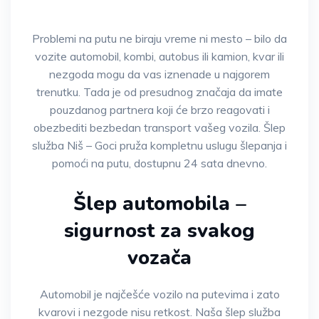
Problemi na putu ne biraju vreme ni mesto – bilo da
vozite automobil, kombi, autobus ili kamion, kvar ili
nezgoda mogu da vas iznenade u najgorem
trenutku. Tada je od presudnog značaja da imate
pouzdanog partnera koji će brzo reagovati i
obezbediti bezbedan transport vašeg vozila. Šlep
služba Niš – Goci pruža kompletnu uslugu šlepanja i
pomoći na putu, dostupnu 24 sata dnevno.
Šlep automobila –
sigurnost za svakog
vozača
Automobil je najčešće vozilo na putevima i zato
kvarovi i nezgode nisu retkost. Naša šlep služba