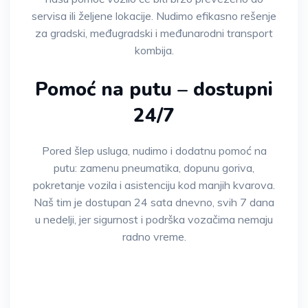
servisa ili željene lokacije. Nudimo efikasno rešenje
za gradski, međugradski i međunarodni transport
kombija.
Pomoć na putu – dostupni
24/7
Pored šlep usluga, nudimo i dodatnu pomoć na
putu: zamenu pneumatika, dopunu goriva,
pokretanje vozila i asistenciju kod manjih kvarova.
Naš tim je dostupan 24 sata dnevno, svih 7 dana
u nedelji, jer sigurnost i podrška vozačima nemaju
radno vreme.