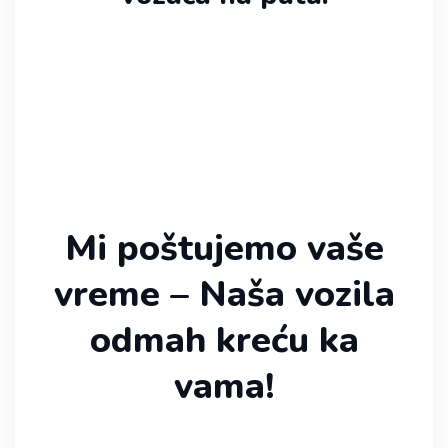
Mi poštujemo vaše
vreme – Naša vozila
odmah kreću ka
vama!