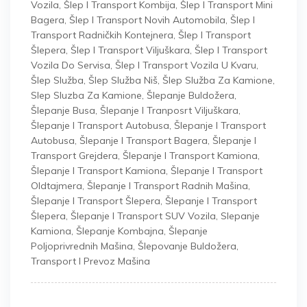
Vozila
,
Šlep I Transport Kombija
,
Šlep I Transport Mini
Bagera
,
Šlep I Transport Novih Automobila
,
Šlep I
Transport Radničkih Kontejnera
,
Šlep I Transport
Šlepera
,
Šlep I Transport Viljuškara
,
Šlep I Transport
Vozila Do Servisa
,
Šlep I Transport Vozila U Kvaru
,
Šlep Služba
,
Šlep Služba Niš
,
Šlep Služba Za Kamione
,
Slep Sluzba Za Kamione
,
Šlepanje Buldožera
,
Šlepanje Busa
,
Šlepanje I Tranposrt Viljuškara
,
Šlepanje I Transport Autobusa
,
Šlepanje I Transport
Autobusa
,
Šlepanje I Transport Bagera
,
Šlepanje I
Transport Grejdera
,
Šlepanje I Transport Kamiona
,
Šlepanje I Transport Kamiona
,
Šlepanje I Transport
Oldtajmera
,
Šlepanje I Transport Radnih Mašina
,
Šlepanje I Transport Šlepera
,
Šlepanje I Transport
Šlepera
,
Šlepanje I Transport SUV Vozila
,
Slepanje
Kamiona
,
Šlepanje Kombajna
,
Šlepanje
Poljoprivrednih Mašina
,
Šlepovanje Buldožera
,
Transport I Prevoz Mašina