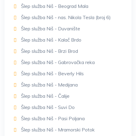
Šlep služba Niš - Beograd Mala
Šlep služba Niš - nas. Nikola Tesla (broj 6)
Šlep služba Niš - Duvanište
Šlep služba Niš - Kalač Brdo
Šlep služba Niš - Brzi Brod
Šlep služba Niš - Gabrovačka reka
Šlep služba Niš - Beverly Hils
Šlep služba Niš - Medijana
Šlep služba Niš - Čalije
Šlep služba Niš - Suvi Do
Šlep služba Niš - Pasi Poljana
Šlep služba Niš - Mramorski Potok