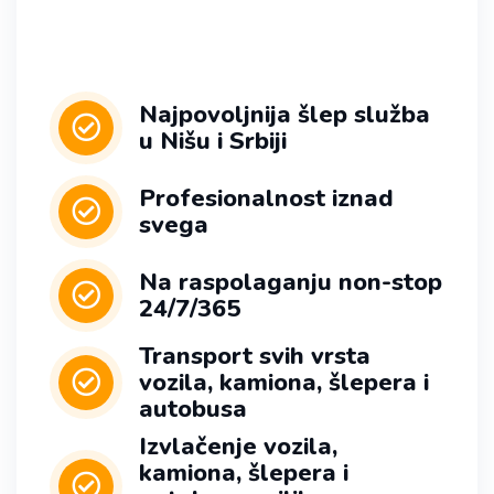
Najpovoljnija šlep služba
u Nišu i Srbiji
Profesionalnost iznad
svega
Na raspolaganju non-stop
24/7/365
Transport svih vrsta
vozila, kamiona, šlepera i
autobusa
Izvlačenje vozila,
kamiona, šlepera i