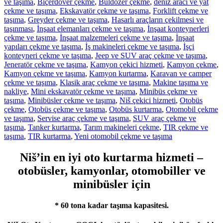
ve taşıma
,
Biçerdöver çekme
,
Buldozer çekme
,
deniz aracı ve yat
çekme ve taşıma
,
Ekskavatör çekme ve taşıma
,
Forklift çekme ve
taşıma
,
Greyder çekme ve taşıma
,
Hasarlı araçların çekilmesi ve
taşınması
,
İnşaat elemanları çekme ve taşıma
,
İnşaat konteynerleri
çekme ve taşıma
,
İnşaat malzemeleri çekme ve taşıma
,
İnşaat
yapıları çekme ve taşıma
,
İş makineleri çekme ve taşıma
,
İşçi
konteyneri çekme ve taşıma
,
Jeep ve SUV araç çekme ve taşıma
,
Jeneratör çekme ve taşıma
,
Kamyon çekici hizmeti
,
Kamyon çekme
,
Kamyon çekme ve taşıma
,
Kamyon kurtarma
,
Karavan ve camper
çekme ve taşıma
,
Klasik araç çekme ve taşıma
,
Makine taşıma ve
nakliye
,
Mini ekskavatör çekme ve taşıma
,
Minibüs çekme ve
taşıma
,
Minibüsler çekme ve taşıma
,
Niš çekici hizmeti
,
Otobüs
çekme
,
Otobüs çekme ve taşıma
,
Otobüs kurtarma
,
Otomobil çekme
ve taşıma
,
Servise araç çekme ve taşıma
,
SUV araç çekme ve
taşıma
,
Tanker kurtarma
,
Tarım makineleri çekme
,
TIR çekme ve
taşıma
,
TIR kurtarma
,
Yeni otomobil çekme ve taşıma
Niš’in en iyi oto kurtarma hizmeti –
otobüsler, kamyonlar, otomobiller ve
minibüsler için
* 60 tona kadar taşıma kapasitesi.