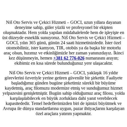
Niš Oto Servis ve Çekici Hizmeti – GOCI, uzun yıllara dayanan
deneyime sahip, güler yüzlü ve profesyonel bir ekipten
oluşmaktadır. Hem yolda yapılan müdahalelerde hem de işleyişte en
üst düzeyde esneklik sunuyoruz. Niš Oto Servis ve Çekici Hizmeti –
GOCI, yılın 365 günü, günün 24 saati hizmetinizdedir. İster özel
otomobiliniz, ister kamyon, TIR, otobüs ya da başka bir motorlu
araç olsun, hızımız ve etkinliğimizle her zaman yanınızdayız. İkinci
kez düşünmeyin, hemen
+381 62 776-026
numarasını arayın;
ekibimiz en kısa sürede bulunduğunuz yere ulaşacaktır.
Niš Oto Servis ve Çekici Hizmeti – GOCI, yaklaşık 16 yıldır
görevlerini özveriyle yerine getiren güvenilir bir şirkettir. Faaliyete
başladığımız günden bugüne şirketimiz sürekli bir büyüme
kaydetmiş, araç filomuzu modernize etmiş ve sunduğumuz hizmet
yelpazesini genişletmiştir. Bugün sahip olduğumuz araç filosu, yolda
karşılaşılabilecek en büyük zorluklara dahi yanıt verebilecek
kapasitededir. Temel hedeflerimizden biri de işimizi büyütmek ve
Avrupa ile dünya standartlarına uygun, pazar ihtiyaçlarını karşılayan
özel araçlara yatırım yapmaktır.