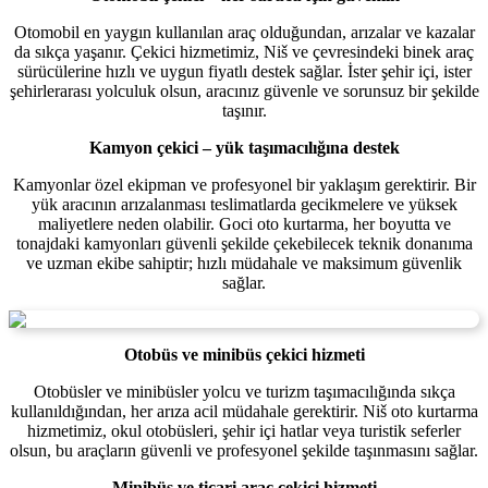
Otomobil en yaygın kullanılan araç olduğundan, arızalar ve kazalar
da sıkça yaşanır. Çekici hizmetimiz, Niš ve çevresindeki binek araç
sürücülerine hızlı ve uygun fiyatlı destek sağlar. İster şehir içi, ister
şehirlerarası yolculuk olsun, aracınız güvenle ve sorunsuz bir şekilde
taşınır.
Kamyon çekici – yük taşımacılığına destek
Kamyonlar özel ekipman ve profesyonel bir yaklaşım gerektirir. Bir
yük aracının arızalanması teslimatlarda gecikmelere ve yüksek
maliyetlere neden olabilir. Goci oto kurtarma, her boyutta ve
tonajdaki kamyonları güvenli şekilde çekebilecek teknik donanıma
ve uzman ekibe sahiptir; hızlı müdahale ve maksimum güvenlik
sağlar.
Otobüs ve minibüs çekici hizmeti
Otobüsler ve minibüsler yolcu ve turizm taşımacılığında sıkça
kullanıldığından, her arıza acil müdahale gerektirir. Niš oto kurtarma
hizmetimiz, okul otobüsleri, şehir içi hatlar veya turistik seferler
olsun, bu araçların güvenli ve profesyonel şekilde taşınmasını sağlar.
Minibüs ve ticari araç çekici hizmeti