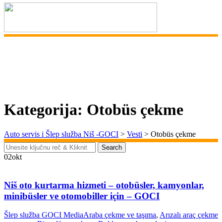
Kategorija: Otobüs çekme
Auto servis i Šlep služba Niš -GOCI
>
Vesti
>
Otobüs çekme
Search
Search
for:
02
okt
Niš oto kurtarma hizmeti – otobüsler, kamyonlar,
minibüsler ve otomobiller için – GOCI
Šlep služba GOCI Media
Araba çekme ve taşıma
,
Arızalı araç çekme