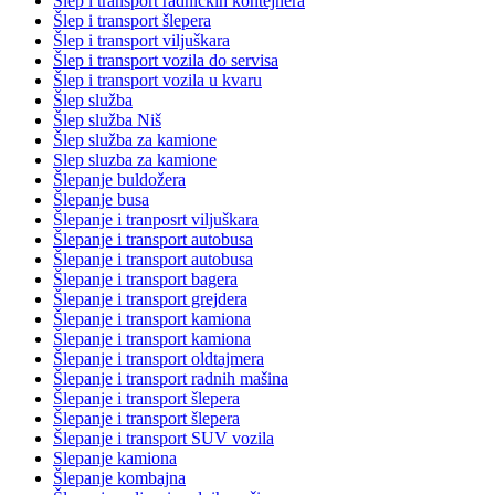
Šlep i transport radničkih kontejnera
Šlep i transport šlepera
Šlep i transport viljuškara
Šlep i transport vozila do servisa
Šlep i transport vozila u kvaru
Šlep služba
Šlep služba Niš
Šlep služba za kamione
Slep sluzba za kamione
Šlepanje buldožera
Šlepanje busa
Šlepanje i tranposrt viljuškara
Šlepanje i transport autobusa
Šlepanje i transport autobusa
Šlepanje i transport bagera
Šlepanje i transport grejdera
Šlepanje i transport kamiona
Šlepanje i transport kamiona
Šlepanje i transport oldtajmera
Šlepanje i transport radnih mašina
Šlepanje i transport šlepera
Šlepanje i transport šlepera
Šlepanje i transport SUV vozila
Slepanje kamiona
Šlepanje kombajna