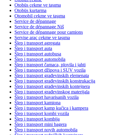
Otobüs çekme ve taşıma
Otobüs kurtarma
Otomobil çekme ve taşıma
Service de dépannage
Service de dépannage Niš
Service de dépannage pour camions
Servise araç çekme ve taşıma
Šlep i transport agregata
Šlep i transport auta
Šlep i transport autobusa
Šlep i transport automobila
Šlep i transport čamaca, plovila i jahti
Šlep i transport džipova i SUV vozila
Šlep i transport građevinskih elemenata
Šlep i transport građevinskih konstrukacija
Šlep i transport građevinskih kontejnera
Šlep i transport građevinskog materijala
Šlep i transport havarisanih vozila
Šlep i transport kamiona
Šlep i transport kamp kućica i kampera
Šlep i transport kombi vozila
Šlep i transport kombija
Šlep i transport mini bagera
Šlep i transport novih automobila