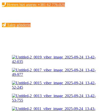
Hemen bizi arayın: +381 62 776-026
Talep gönderin