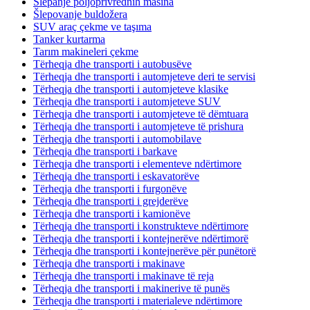
Šlepanje poljoprivrednih mašina
Šlepovanje buldožera
SUV araç çekme ve taşıma
Tanker kurtarma
Tarım makineleri çekme
Tërheqja dhe transporti i autobusëve
Tërheqja dhe transporti i automjeteve deri te servisi
Tërheqja dhe transporti i automjeteve klasike
Tërheqja dhe transporti i automjeteve SUV
Tërheqja dhe transporti i automjeteve të dëmtuara
Tërheqja dhe transporti i automjeteve të prishura
Tërheqja dhe transporti i automobilave
Tërheqja dhe transporti i barkave
Tërheqja dhe transporti i elementeve ndërtimore
Tërheqja dhe transporti i eskavatorëve
Tërheqja dhe transporti i furgonëve
Tërheqja dhe transporti i grejderëve
Tërheqja dhe transporti i kamionëve
Tërheqja dhe transporti i konstrukteve ndërtimore
Tërheqja dhe transporti i kontejnerëve ndërtimorë
Tërheqja dhe transporti i kontejnerëve për punëtorë
Tërheqja dhe transporti i makinave
Tërheqja dhe transporti i makinave të reja
Tërheqja dhe transporti i makinerive të punës
Tërheqja dhe transporti i materialeve ndërtimore