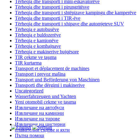
Tërheqja dhe transporti i mini-eskavatorëve
Tërheqja dhe transporti i pirungritësve
Tërheqja dhe transporti i shtëpizave kampingu dhe kamperëve
Tërheqja dhe transporti i TIR-ëve
Tërheqja dhe transporti i xhipave dhe automjeteve SUV
Tërheqja e autobusëve
Tërheqja e buldozerëve
Tërheqja e kamionëve
Tërheqja e kombajnave
Tërheqja e makinerive bujqësore
TIR çekme ve taşıma
TIR kurtarma
Transport et déplacement de machines
Transport i prevoz mašina
Transport und Beförderung von Maschinen
Transporti dhe dërgimi i makinerive
Uncategorized
Wasserfahrzeugen und Yachten
Yeni otomobil çekme ve taşıma
Извличане на автобуси
Извличане на камиони
Извличане на тирове
Извличане на цистерни
плавателни съдове и яхти
Пътна помощ