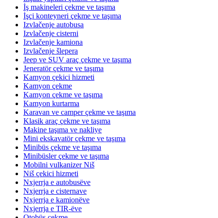
İş makineleri çekme ve taşıma
İşçi konteyneri çekme ve taşıma
Izvlačenje autobusa
Izvlačenje cisterni
Izvlačenje kamiona
Izvlačenje šlepera
Jeep ve SUV araç çekme ve taşıma
Jeneratör çekme ve taşıma
Kamyon çekici hizmeti
Kamyon çekme
Kamyon çekme ve taşıma
Kamyon kurtarma
Karavan ve camper çekme ve taşıma
Klasik araç çekme ve taşıma
Makine taşıma ve nakliye
Mini ekskavatör çekme ve taşıma
Minibüs çekme ve taşıma
Minibüsler çekme ve taşıma
Mobilni vulkanizer Niš
Niš çekici hizmeti
Nxjerrja e autobusëve
Nxjerrja e cisternave
Nxjerrja e kamionëve
Nxjerrja e TIR-ëve
Otobüs çekme