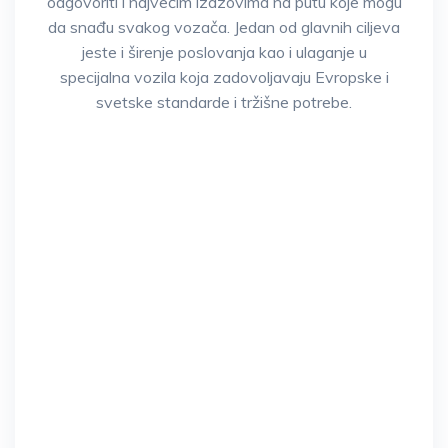
odgovoriti i najvećim izazovima na putu koje mogu
da snađu svakog vozača. Jedan od glavnih ciljeva
jeste i širenje poslovanja kao i ulaganje u
specijalna vozila koja zadovoljavaju Evropske i
svetske standarde i tržišne potrebe.