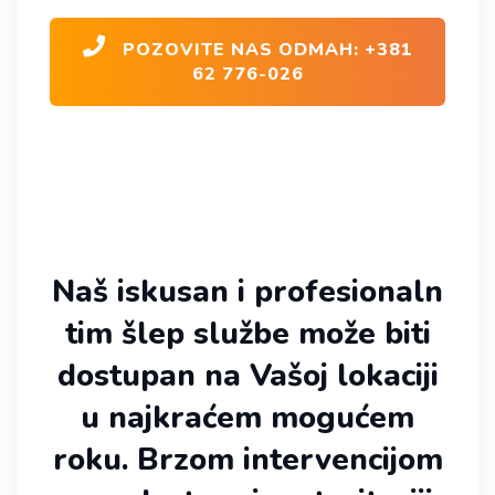
POZOVITE NAS ODMAH: +381
62 776-026
Naš iskusan i profesionaln
tim šlep službe može biti
dostupan na Vašoj lokaciji
u najkraćem mogućem
roku. Brzom intervencijom