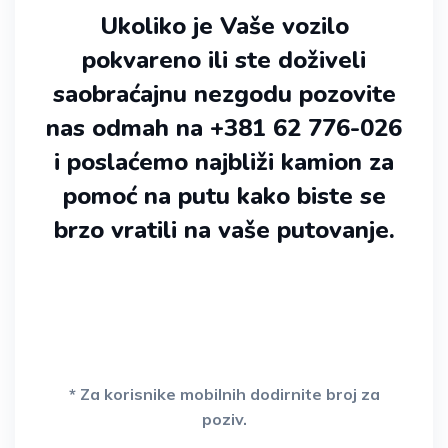
Ukoliko je Vaše vozilo
pokvareno ili ste doživeli
saobraćajnu nezgodu pozovite
nas odmah na +381 62 776-026
i poslaćemo najbliži kamion za
pomoć na putu kako biste se
brzo vratili na vaše putovanje.
* Za korisnike mobilnih dodirnite broj za
poziv.