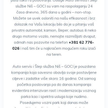
putu tako i u poslovanju. Usluge Auto servisa i Šlep
službe Niš – GOCI su vam na raspolaganju 24
časa dnevno, 365 dana u godini – non-stop.
Možete se uvek osloniti na našu efikasnost i brz
dolazak na Vašu lokaciju bilo da je u pitanju vaš
privatni automobil, kamion, šleper, autobus ili neko
drugo motorno vozilo, nemojte razmišljati dvaput,
odmah nas pozovite na telefon
+381 62 776-
026
i naš tim će u najkraćem mogućem roku izaći
na teren.
Auto servis i Šlep služba Niš – GOCI je pouzdana
kompanija koja savesno obavlja svoje postavljene
ciljeve i zadatke više skoro 16 godina. Od samog
početka poslovanja pa do danas kompanija
evidentira intenzivan rast i modernizaciju voznog
parka kao i spektra usluga koje nudimo.
Posedujemo vozni park koji danas može