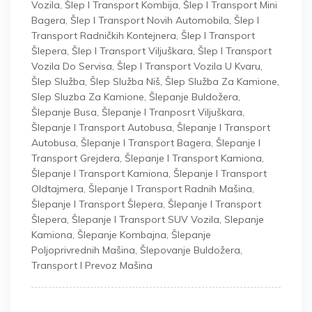
Vozila
,
Šlep I Transport Kombija
,
Šlep I Transport Mini
Bagera
,
Šlep I Transport Novih Automobila
,
Šlep I
Transport Radničkih Kontejnera
,
Šlep I Transport
Šlepera
,
Šlep I Transport Viljuškara
,
Šlep I Transport
Vozila Do Servisa
,
Šlep I Transport Vozila U Kvaru
,
Šlep Služba
,
Šlep Služba Niš
,
Šlep Služba Za Kamione
,
Slep Sluzba Za Kamione
,
Šlepanje Buldožera
,
Šlepanje Busa
,
Šlepanje I Tranposrt Viljuškara
,
Šlepanje I Transport Autobusa
,
Šlepanje I Transport
Autobusa
,
Šlepanje I Transport Bagera
,
Šlepanje I
Transport Grejdera
,
Šlepanje I Transport Kamiona
,
Šlepanje I Transport Kamiona
,
Šlepanje I Transport
Oldtajmera
,
Šlepanje I Transport Radnih Mašina
,
Šlepanje I Transport Šlepera
,
Šlepanje I Transport
Šlepera
,
Šlepanje I Transport SUV Vozila
,
Slepanje
Kamiona
,
Šlepanje Kombajna
,
Šlepanje
Poljoprivrednih Mašina
,
Šlepovanje Buldožera
,
Transport I Prevoz Mašina