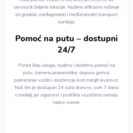
servisa ili željene lokacije. Nudimo efikasno rešenje
za gradski, međugradski i međunarodni transport
kombija.
Pomoć na putu – dostupni
24/7
Pored šlep usluga, nudimo i dodatnu pomoć na
putu: zamenu pneumatika, dopunu goriva,
pokretanje vozila i asistenciju kod manjih kvarova.
Naš tim je dostupan 24 sata dnevno, svih 7 dana
u nedelji, jer sigurnost i podrška vozačima nemaju
radno vreme.