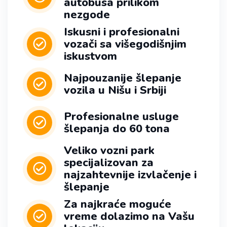
autobusa prilikom
nezgode
Iskusni i profesionalni
vozači sa višegodišnjim
iskustvom
Najpouzanije šlepanje
vozila u Nišu i Srbiji
Profesionalne usluge
šlepanja do 60 tona
Veliko vozni park
specijalizovan za
najzahtevnije izvlačenje i
šlepanje
Za najkraće moguće
vreme dolazimo na Vašu