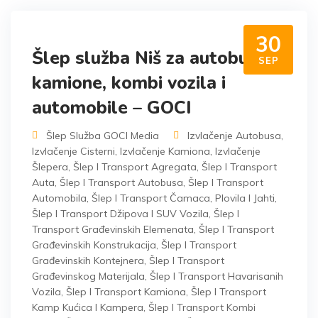
30
Šlep služba Niš za autobuse,
SEP
kamione, kombi vozila i
automobile – GOCI
Šlep Služba GOCI Media
Izvlačenje Autobusa
,
Izvlačenje Cisterni
,
Izvlačenje Kamiona
,
Izvlačenje
Šlepera
,
Šlep I Transport Agregata
,
Šlep I Transport
Auta
,
Šlep I Transport Autobusa
,
Šlep I Transport
Automobila
,
Šlep I Transport Čamaca, Plovila I Jahti
,
Šlep I Transport Džipova I SUV Vozila
,
Šlep I
Transport Građevinskih Elemenata
,
Šlep I Transport
Građevinskih Konstrukacija
,
Šlep I Transport
Građevinskih Kontejnera
,
Šlep I Transport
Građevinskog Materijala
,
Šlep I Transport Havarisanih
Vozila
,
Šlep I Transport Kamiona
,
Šlep I Transport
Kamp Kućica I Kampera
,
Šlep I Transport Kombi