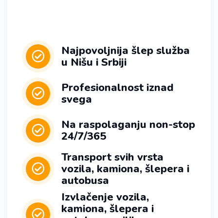
Najpovoljnija šlep služba
u Nišu i Srbiji
Profesionalnost iznad
svega
Na raspolaganju non-stop
24/7/365
Transport svih vrsta
vozila, kamiona, šlepera i
autobusa
Izvlačenje vozila,
kamiona, šlepera i