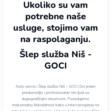
Ukoliko su vam
potrebne naše
usluge, stojimo vam
na raspolaganju.
Šlep služba Niš -
GOCI
Auto servis i Šlep služba Niš – GOCI čini jedan
predusretljiv i profesionalan tim ljudi sa
dugogodišnjim iskustvom. Posedujemo
maksimalnu fleksibilnost kako u intervencijama na