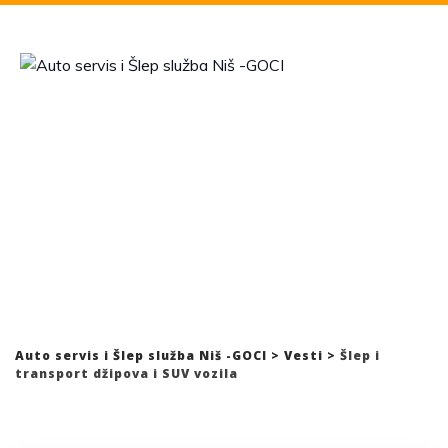
Skip
to
content
Kategorija: Šlep i
transport džipova i SUV
vozila
Auto servis i Šlep služba Niš -GOCI
>
Vesti
>
Šlep i
transport džipova i SUV vozila