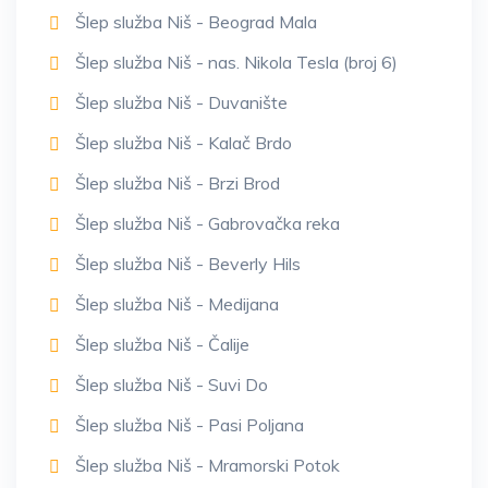
Šlep služba Niš - Beograd Mala
Šlep služba Niš - nas. Nikola Tesla (broj 6)
Šlep služba Niš - Duvanište
Šlep služba Niš - Kalač Brdo
Šlep služba Niš - Brzi Brod
Šlep služba Niš - Gabrovačka reka
Šlep služba Niš - Beverly Hils
Šlep služba Niš - Medijana
Šlep služba Niš - Čalije
Šlep služba Niš - Suvi Do
Šlep služba Niš - Pasi Poljana
Šlep služba Niš - Mramorski Potok