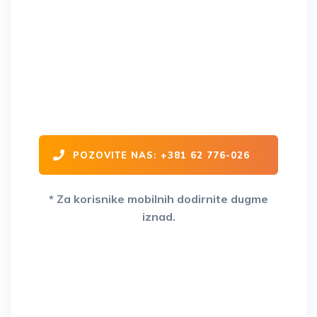
Šlep služba Niš - GOCI je
operativna na celoj teritoriji
Republike Srbije i Evrope 24/7
POZOVITE NAS: +381 62 776-026
* Za korisnike mobilnih dodirnite dugme
iznad.
Vaš partner na drumu već 15+
godina