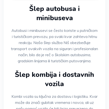
Šlep autobusa i
minibuseva
Autobusi i minibusevi se često koriste u putničkom
i turističkom prevozu, pa svaki kvar zahteva hitnu
reakciju. Naša šlep služba Niš obezbeđuje
transport ovakvih vozila na siguran i profesionalan
način, bilo da je reč o školskim autobusima,
gradskim linijama ili turističkim putovanjima.
Šlep kombija i dostavnih
vozila
Kombi vozila su ključna za dostavu i logistiku. Kvar
može da znači gubitak vremena i novca, ali uz
našu pomoć vozilo će biti brzo prevezeno do