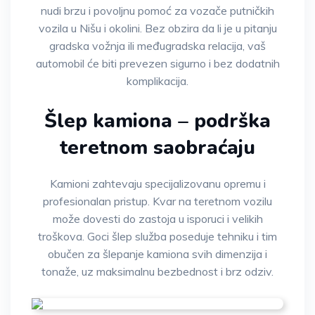
nudi brzu i povoljnu pomoć za vozače putničkih
vozila u Nišu i okolini. Bez obzira da li je u pitanju
gradska vožnja ili međugradska relacija, vaš
automobil će biti prevezen sigurno i bez dodatnih
komplikacija.
Šlep kamiona – podrška
teretnom saobraćaju
Kamioni zahtevaju specijalizovanu opremu i
profesionalan pristup. Kvar na teretnom vozilu
može dovesti do zastoja u isporuci i velikih
troškova. Goci šlep služba poseduje tehniku i tim
obučen za šlepanje kamiona svih dimenzija i
tonaže, uz maksimalnu bezbednost i brz odziv.