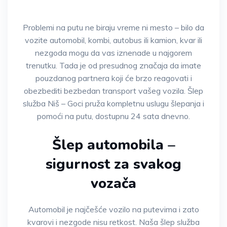
Problemi na putu ne biraju vreme ni mesto – bilo da
vozite automobil, kombi, autobus ili kamion, kvar ili
nezgoda mogu da vas iznenade u najgorem
trenutku. Tada je od presudnog značaja da imate
pouzdanog partnera koji će brzo reagovati i
obezbediti bezbedan transport vašeg vozila. Šlep
služba Niš – Goci pruža kompletnu uslugu šlepanja i
pomoći na putu, dostupnu 24 sata dnevno.
Šlep automobila –
sigurnost za svakog
vozača
Automobil je najčešće vozilo na putevima i zato
kvarovi i nezgode nisu retkost. Naša šlep služba