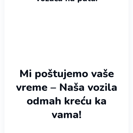
Mi poštujemo vaše
vreme – Naša vozila
odmah kreću ka
vama!