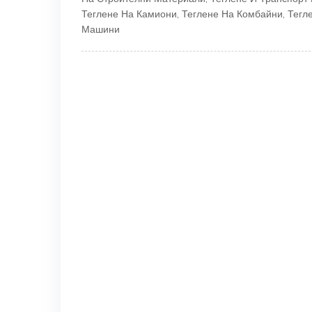
Теглене На Камиони
,
Теглене На Комбайни
,
Тегл
Машини
* До 60 