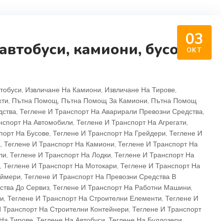
03
втобуси, камиони, бусове
OKT
тобуси
,
Извличане На Камиони
,
Извличане На Тирове
,
хти
,
Пътна Помощ
,
Пътна Помощ За Камиони
,
Пътна Помощ
дства
,
Теглене И Транспорт На Аварирали Превозни Средства
,
нспорт На Автомобили
,
Теглене И Транспорт На Агрегати
,
порт На Бусове
,
Теглене И Транспорт На Грейдери
,
Теглене И
а
,
Теглене И Транспорт На Камиони
,
Теглене И Транспорт На
ли
,
Теглене И Транспорт На Лодки
,
Теглене И Транспорт На
,
Теглене И Транспорт На Мотокари
,
Теглене И Транспорт На
аймери
,
Теглене И Транспорт На Превозни Средства В
ства До Сервиз
,
Теглене И Транспорт На Работни Машини
,
ри
,
Теглене И Транспорт На Строителни Елементи
,
Теглене И
И Транспорт На Строителни Контейнери
,
Теглене И Транспорт
 На Тирове
,
Теглене На Автобуси
,
Теглене На Булдозери
,