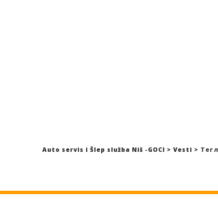
трансп
строит
констр
Auto servis i Šlep služba Niš -GOCI
>
Vesti
>
Тегл