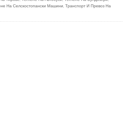
ене На Селскостопански Машини
,
Транспорт И Превоз На
тона товароносимост.