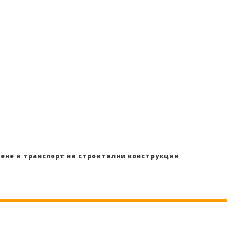
орт на
елни
укции
ене и транспорт на строителни конструкции