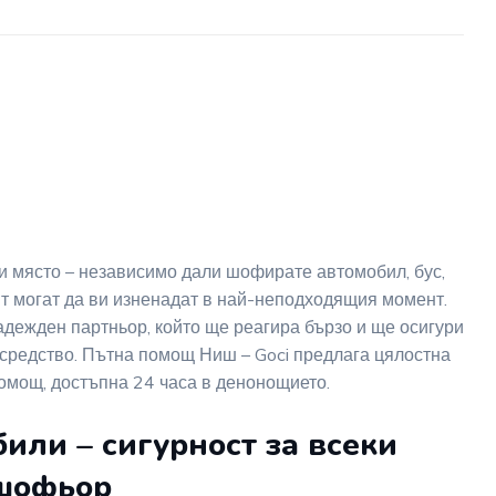
и място – независимо дали шофирате автомобил, бус,
т могат да ви изненадат в най-неподходящия момент.
дежден партньор, който ще реагира бързо и ще осигури
средство. Пътна помощ Ниш – Goci предлага цялостна
помощ, достъпна 24 часа в денонощието.
или – сигурност за всеки
шофьор