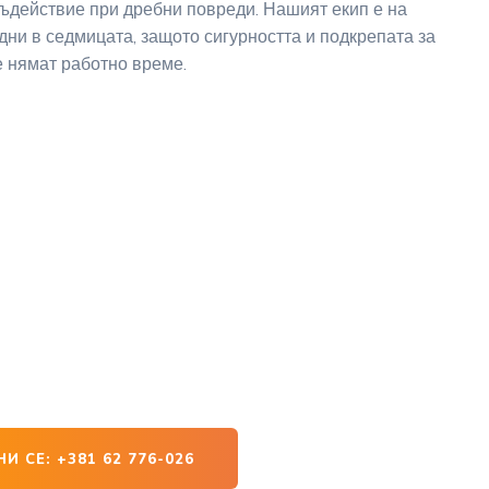
съдействие при дребни повреди. Нашият екип е на
дни в седмицата, защото сигурността и подкрепата за
 нямат работно време.
Ниш – GOCI работи
тория на Република
 Европа 24/7
И СЕ: +381 62 776-026