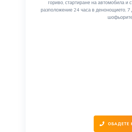
гориво, стартиране на автомобила и 
разположение 24 часа в денонощието, 7 
шофьорите
Пътна помощ 
на цялата тери
Сърбия и
ОБАДЕТЕ Н