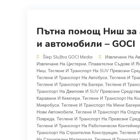
Пътна помощ Ниш за а
и автомобили – GOCI
Šlep Služba GOCI Media
Извличане На Ав
Извличане На Цистерни
,
Плавателни Съдове И Я
Ниш
,
Теглене И Транспорт На SUV Превозни Сре
Теглене И Транспорт На Автобуси
,
Теглене И Тра
Теглене И Транспорт На Багери
,
Теглене И Транс
Транспорт На Джипове И SUV Превозни Средств
Каравани И Кемпери
,
Теглене И Транспорт На Ко
Микробуси
,
Теглене И Транспорт На Мини Багери
Нови Автомобили
,
Теглене И Транспорт На Олдт
Повреда
,
Теглене И Транспорт На Превозни Сред
Теглене И Транспорт На Работнически Контейне
Транспорт На Строителни Конструкции
,
Теглене 
На Строителни Материали
,
Теглене И Транспорт